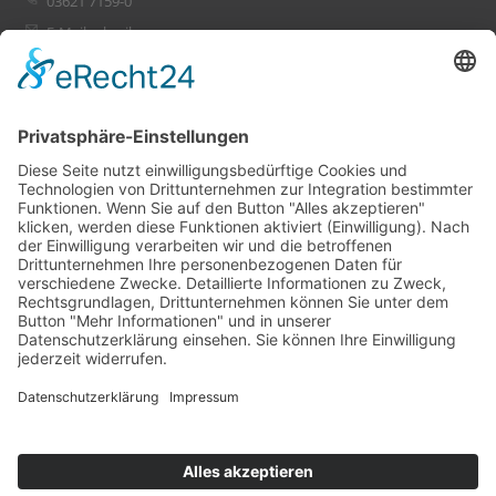
03621 7159-0
E-Mail schreiben
Leistungen
Ihr Projekt
PlanConsult
Referenzen
Unternehmen
Karriere
Runkel
Referenzen
© 2026 Runkel