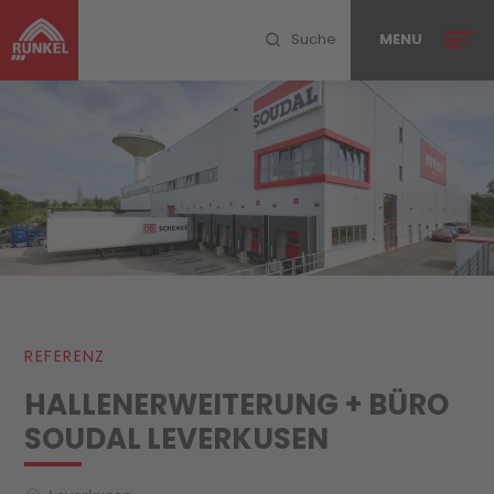
Suche
MENU
MENU SCHLIESSEN
Ihr Projekt
Leistungen
PlanConsult
REFERENZ
Referenzen
HALLENERWEITERUNG + BÜRO
Unternehmen
SOUDAL LEVERKUSEN
Blog