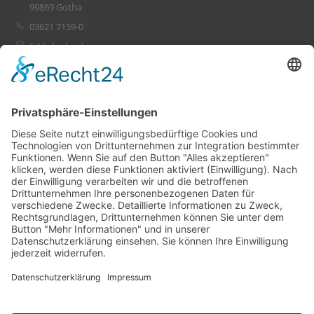
99869 Gotha
03621 7159-0
E-Mail schreiben
Leistungen
Ihr Projekt
PlanConsult
Referenzen
Unternehmen
Karriere
Runkel
Ihr Projekt
Leben
© 2026 Runkel