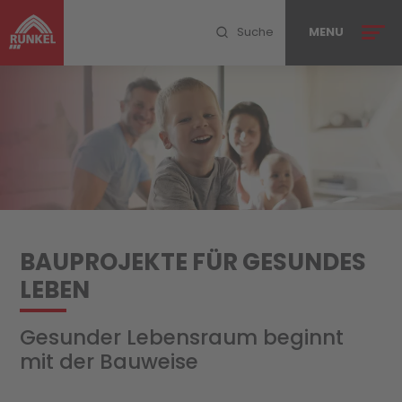
Suche
MENU
MENU SCHLIESSEN
Ihr Projekt
Leistungen
BAUPROJEKTE FÜR GESUNDES
PlanConsult
LEBEN
Referenzen
Gesunder Lebensraum beginnt
Unternehmen
mit der Bauweise
Blog