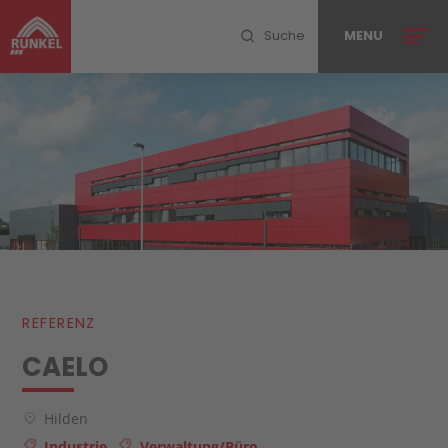
Suche
MENU
MENU SCHLIESSEN
Ihr Projekt
Leistungen
PlanConsult
REFERENZ
Referenzen
CAELO
Unternehmen
Hilden
Blog
Industrie
Verwaltung/Büro