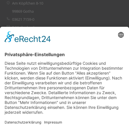
Am Köpfchen 8-10
99869 Gotha
03621 7159-0
E-Mail schreiben
Leistungen
Ihr Projekt
PlanConsult
Referenzen
Unternehmen
Karriere
Runkel
Referenzen