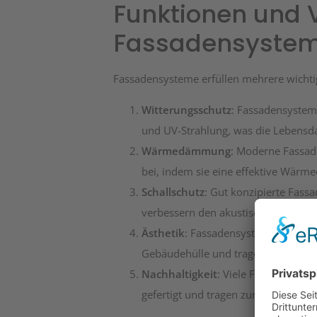
Funktionen und V
Fassadensyste
Fassadensysteme erfüllen mehrere wichtig
Witterungsschutz
: Fassadensystem
und UV-Strahlung, was die Lebensd
Wärmedämmung
: Moderne Fassad
bei, indem sie eine effektive Wär
Schallschutz
: Gut konzipierte Fas
verbessern den akustischen Komfor
Ästhetik
: Fassadensysteme ermögli
Gebäudehülle und tragen zur optis
Nachhaltigkeit
: Viele Fassadensys
gefertigt und tragen zur Reduktion