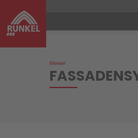
MENU SCHLIESSEN
Glossar
Ihr Projekt
FASSADENS
Leistungen
PlanConsult
Referenzen