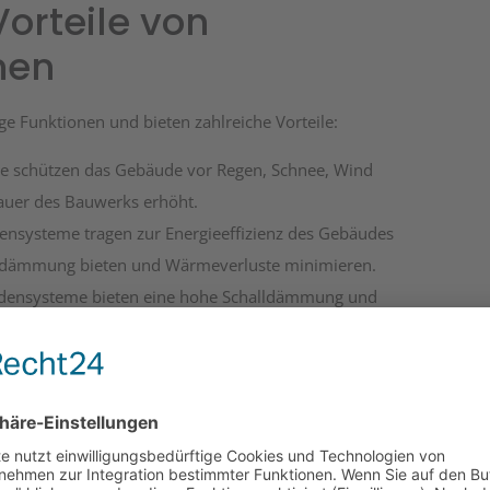
orteile von
men
e Funktionen und bieten zahlreiche Vorteile:
e schützen das Gebäude vor Regen, Schnee, Wind
auer des Bauwerks erhöht.
ensysteme tragen zur Energieeffizienz des Gebäudes
medämmung bieten und Wärmeverluste minimieren.
sadensysteme bieten eine hohe Schalldämmung und
t im Gebäude.
chen eine ansprechende Gestaltung der
chen Aufwertung des Bauwerks bei.
teme sind aus umweltfreundlichen Materialien
 des Energieverbrauchs und der CO2-Emissionen bei.