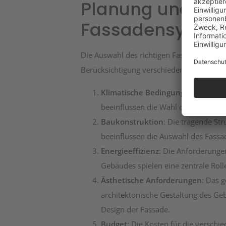
Planung und Au
Fassadensyste
Die Auswahl des richtigen Fassadensystem
Berücksichtigung verschiedener Faktoren:
Klimatische Bedingungen
: Die We
beeinflussen die Wahl der Materiali
Baukonstruktion
: Die tragende St
beeinflussen die Auswahl des Fass
Energieeffizienz
: Die Anforderung
Gebäudes spielen eine zentrale Rol
Ästhetische Anforderungen
: Das 
architektonische Gestaltung des G
Design der Fassade.
Budget
: Die Kosten für die versch