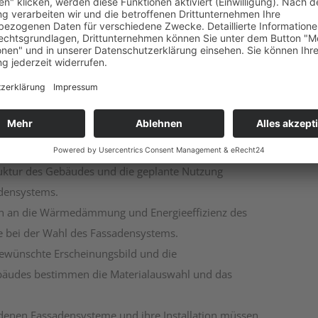
swahl von
men
s erfordert eine sorgfältige Planung und
tter- und Klimabedingungen des Standorts
en und die Konstruktion der Fassade.
ruktur des Gebäudes und die geplante Nutzung
adensystems.
en an die Wärmedämmung und Energieeffizienz des
le bei der Wahl des Fassadensystems.
gewünschte Erscheinungsbild und die
ebäudes bestimmen die Materialauswahl und das
iedenen Fassadensysteme und ihre Installation müssen