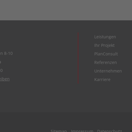
Leistungen
Ihr Projekt
n 8-10
PlanConsult
a
Referenzen
-0
Unternehmen
eiben
Karriere
Sitemap
Impressum
Datenschutz