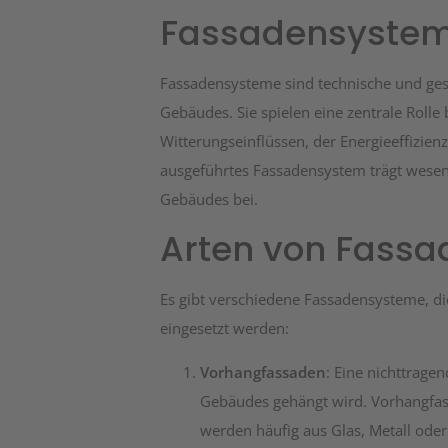
Fassadensyste
Unternehmen
Fassadensysteme sind technische und gest
Blog
Gebäudes. Sie spielen eine zentrale Rolle
Witterungseinflüssen, der Energieeffizie
Kontakt
ausgeführtes Fassadensystem trägt wesentl
Gebäudes bei.
Arten von Fass
Es gibt verschiedene Fassadensysteme, d
eingesetzt werden:
Vorhangfassaden
: Eine nichttrage
Gebäudes gehängt wird. Vorhangfass
werden häufig aus Glas, Metall oder 