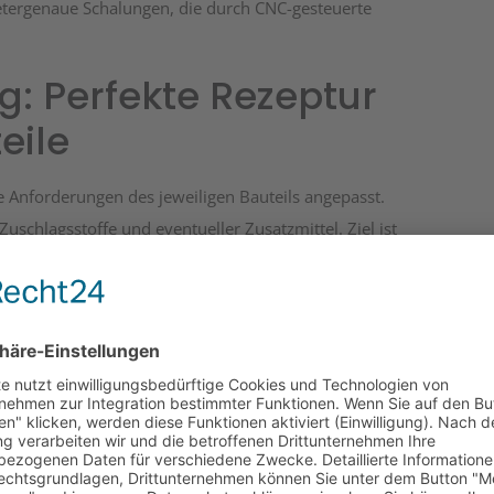
tergenaue Schalungen, die durch CNC-gesteuerte
: Perfekte Rezeptur
eile
e Anforderungen des jeweiligen Bauteils angepasst.
schlagsstoffe und eventueller Zusatzmittel. Ziel ist
stabil als auch optisch ansprechend ist. Für
iner Beton verwendet.
er Fertigungsprozess
ng gegossen. Dabei sorgen Vibrationstische oder
mäßig verteilt wird und keine Hohlräume entstehen.