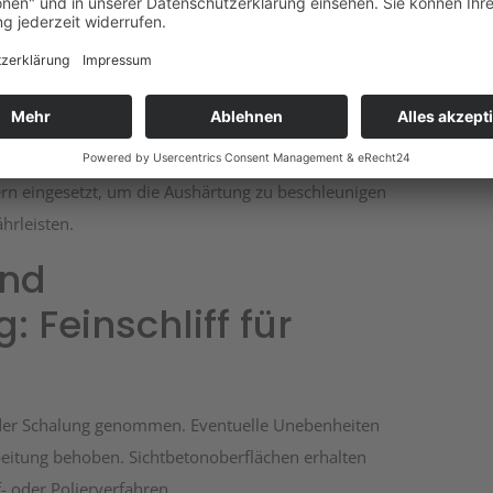
kleinste Fehler später sichtbar sein können.
ür Stabilität
e Endfestigkeit zu erreichen. Dieser Prozess kann je
en mehrere Tage dauern. In modernen
 eingesetzt, um die Aushärtung zu beschleunigen
hrleisten.
und
 Feinschliff für
s der Schalung genommen. Eventuelle Unebenheiten
eitung behoben. Sichtbetonoberflächen erhalten
f- oder Polierverfahren.