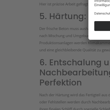
Hier ist präzise Arbeit gefragt, da selbst 
5. Härtung: Zeit f
Der frische Beton muss aushärten, um sein
nach Mischung und Umgebungsbedingung
Produktionsanlagen werden Klimakammern
und eine gleichbleibende Qualität zu gewä
6. Entschalung 
Nachbearbeitung:
Perfektion
Nach der Härtung wird das Fertigteil au
oder Fehlstellen werden durch Nachbearb
ihren finalen Schliff durch spezielle Schlei