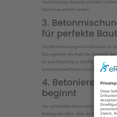
Hochkomplexe Bauteile erfordern millime
Maschinen erstellt werden.
3. Betonmischung
für perfekte Baut
Die Betonmischung wird individuell an di
Dazu gehören die Wahl des Zements, der Zu
es, eine Mischung zu schaffen, die sowohl 
Sichtbetonoberflächen wird besonders fe
4. Betonieren: D
beginnt
Der vorbereitete Beton wird in die Schalu
Rüttelgeräte dafür, dass der Beton gleich