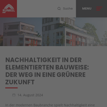
Suche
MENU
MENU SCHLIESSEN
Ihr Projekt
NACHHALTIGKEIT IN DER
Leistungen
ELEMENTIERTEN BAUWEISE:
PlanConsult
DER WEG IN EINE GRÜNERE
ZUKUNFT
Referenzen
Unternehmen
14. August 2024
Blog
In der modernen Baubranche spielt Nachhaltigkeit eine