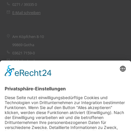
0271 / 39335 0
E-Mail schreiben
Am Köpfchen 8-10
99869 Gotha
03621 7159-0
E-Mail schreiben
Leistungen
Ihr Projekt
PlanConsult
Referenzen
Unternehmen
Karriere